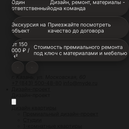
Один
Дизайн, ремонт, материалы -
ответственный
одна команда
Экскурсия на
Приезжайте посмотреть
объект
качество до договора
от 150
Стоимость премиального ремонта
000 ₽ /
под ключ с материалами и мебелью
м²
г. Казань, ул. Московская, 60
+7 (843) 500-48-80
info@myde.ru
Дизайн-проект
Дизайн-проект
Дизайн квартиры
Премиальный дизайн-проект
Студии
1-комнатные квартиры