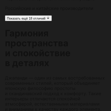
Российские и китайские производители
Показать ещё 18 отличий
Гармония
пространства
и спокойствие
в деталях
Джапанди — один из самых востребованных
современных стилей, который объединяет
японскую философию простоты
и скандинавский подход к комфорту. Такие
интерьеры отличаются спокойной
атмосферой, естественными материалами
и вниманием к качеству каждого элемента.