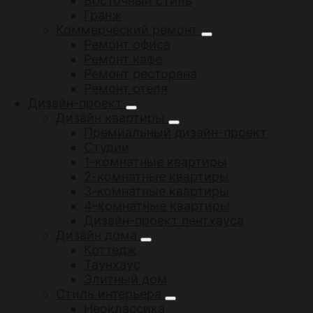
Восточный стиль
Гранж
Коммерческий ремонт
Ремонт офиса
Ремонт кафе
Ремонт ресторана
Ремонт отеля
Дизайн-проект
Дизайн квартиры
Премиальный дизайн-проект
Студии
1-комнатные квартиры
2-комнатные квартиры
3-комнатные квартиры
4-комнатные квартиры
Дизайн-проект пентхауса
Дизайн дома
Коттедж
Таунхаус
Элитный дом
Стиль интерьера
Неоклассика