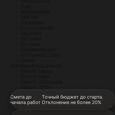
Неоклассика
Лофт
Минимализм
Хай-тек
Джапанди
Классический
Авангард
Арт-деко
Прованс
Скандинавский
Восточный стиль
Гранж
Коммерческий ремонт
Ремонт офиса
Ремонт кафе
Ремонт ресторана
Ремонт отеля
Смета до
Точный бюджет до старта.
начала работ
Отклонение не более 20%