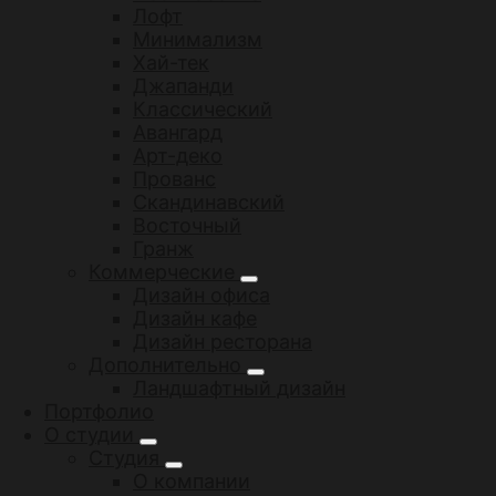
Лофт
Минимализм
Хай-тек
Джапанди
Классический
Авангард
Арт-деко
Прованс
Скандинавский
Восточный
Гранж
Коммерческие
Дизайн офиса
Дизайн кафе
Дизайн ресторана
Дополнительно
Ландшафтный дизайн
Портфолио
О студии
Студия
О компании