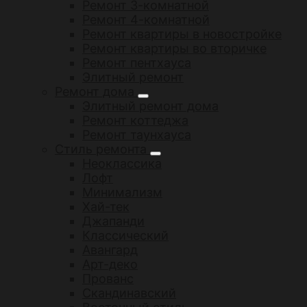
Ремонт 3-комнатной
Ремонт 4-комнатной
Ремонт квартиры в новостройке
Ремонт квартиры во вторичке
Ремонт пентхауса
Элитный ремонт
Ремонт дома
Элитный ремонт дома
Ремонт коттеджа
Ремонт таунхауса
Стиль ремонта
Неоклассика
Лофт
Минимализм
Хай-тек
Джапанди
Классический
Авангард
Арт-деко
Прованс
Скандинавский