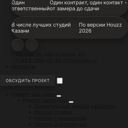
Один
Один контракт, один контакт -
ответственный
от замера до сдачи
В числе лучших студий
По версии Houzz
Казани
2026
г. Казань, ул. Московская, 60
+7 (843) 500-48-80
info@myde.ru
Контакты
ОБСУДИТЬ ПРОЕКТ
Ремонт под ключ
Ремонт квартиры
Премиальный ремонт квартиры
Ремонт студии
Ремонт 1-комнатной
Ремонт 2-комнатной