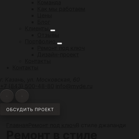
Команда
Как мы работаем
Цены
Блог
Клиенты
Отзывы
Портфолио
Ремонт под ключ
Дизайн-проект
Контакты
Контакты
г. Казань, ул. Московская, 60
+7 (843) 500-48-80
info@myde.ru
ОБСУДИТЬ ПРОЕКТ
Главная
Ремонт под ключ
В стиле джапанди
Ремонт в стиле