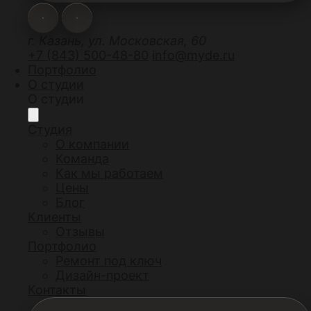
г. Казань, ул. Московская, 60
+7 (843) 500-48-80
info@myde.ru
Портфолио
О студии
О студии
Студия
О компании
Команда
Как мы работаем
Цены
Блог
Клиенты
Отзывы
Портфолио
Ремонт под ключ
Дизайн-проект
Контакты