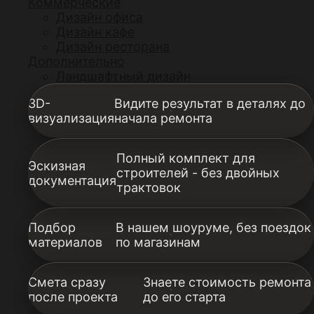
Коммерческие
Дизайн офиса
Дизайн кафе
Дизайн ресторана
Дополнительно
Ландшафтный дизайн
3D-
Видите результат в деталях до
визуализация
начала ремонта
Полный комплект для
Эскизная
строителей - без двойных
документация
трактовок
Подбор
В нашем шоуруме, без поездок
материалов
по магазинам
Смета сразу
Знаете стоимость ремонта
после проекта
до его старта