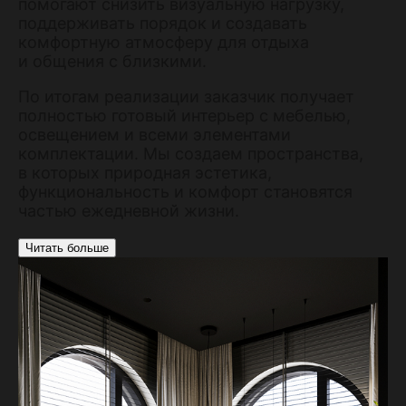
помогают снизить визуальную нагрузку,
поддерживать порядок и создавать
комфортную атмосферу для отдыха
и общения с близкими.
По итогам реализации заказчик получает
полностью готовый интерьер с мебелью,
освещением и всеми элементами
комплектации. Мы создаем пространства,
в которых природная эстетика,
функциональность и комфорт становятся
частью ежедневной жизни.
Читать больше