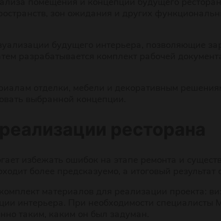
нализа помещения и концепции будущего рестора
ространств, зон ожидания и других функциональн
зуализации будущего интерьера, позволяющие зара
тем разрабатывается комплект рабочей документа
риалам отделки, мебели и декоративным решения
вовать выбранной концепции.
 реализации ресторана
ает избежать ошибок на этапе ремонта и существ
одит более предсказуемо, а итоговый результат 
 комплект материалов для реализации проекта: в
ии интерьера. При необходимости специалисты М
нно таким, каким он был задуман.