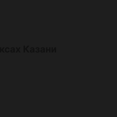
ксах Казани
Ре