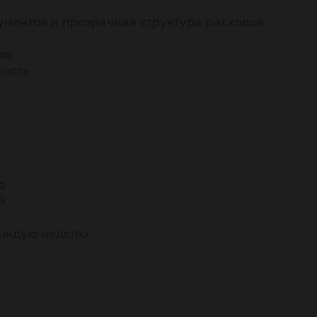
ментов и прозрачная структура расходов.
ров
ность
ю
й
 каждую неделю