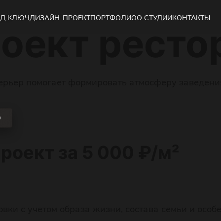
ера
Ресторана
ОД КЛЮЧ
ДИЗАЙН-ПРОЕКТ
ПОРТФОЛИО
О СТУДИИ
КОНТАКТЫ
оект ресто
ерьер помогает формировать атмосферу заведения
О
роект за 5 000 ₽/м²
ки с учетом образа жизни, состава семьи и особ