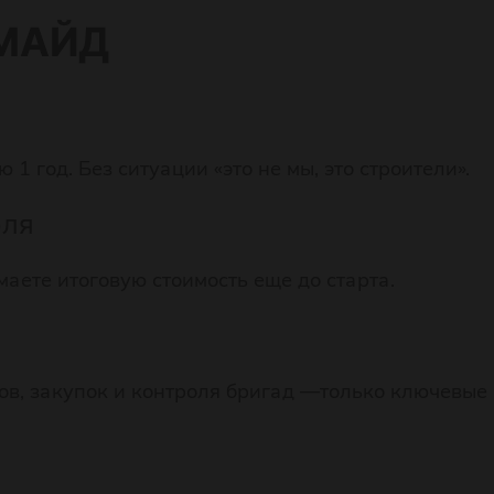
МАЙД
1 год. Без ситуации «это не мы, это строители».
оля
аете итоговую стоимость еще до старта.
ков, закупок и контроля бригад —только ключевы