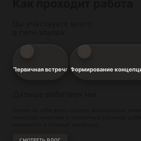
Как проходит работа
Вы участвуете всего
в пяти этапах
Первичная встреча
Формирование концепци
Дальше работаем мы
Берем на себя весь процесс реализации: еже
контроль качества и поэтапную приемку раб
заезжаете в готовый интерьер.
СМОТРЕТЬ ВЛОГ