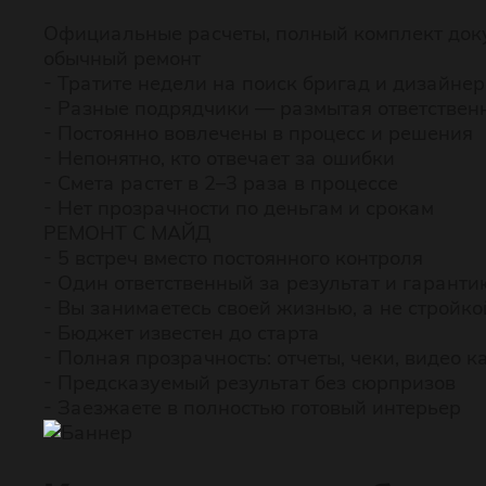
Официальные расчеты, полный комплект доку
обычный ремонт
- Тратите недели на поиск бригад и дизайне
- Разные подрядчики — размытая ответствен
- Постоянно вовлечены в процесс и решения
- Непонятно, кто отвечает за ошибки
- Смета растет в 2–3 раза в процессе
- Нет прозрачности по деньгам и срокам
РЕМОНТ С МАЙД
- 5 встреч вместо постоянного контроля
- Один ответственный за результат и гаранти
- Вы занимаетесь своей жизнью, а не стройко
- Бюджет известен до старта
- Полная прозрачность: отчеты, чеки, видео
- Предсказуемый результат без сюрпризов
- Заезжаете в полностью готовый интерьер