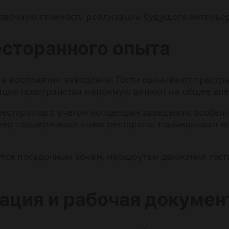
вочную стоимость реализации будущего интерьер
есторанного опыта
в восприятии заведения. Гости оценивают простра
ация пространства напрямую влияют на общее впе
сторанов с учетом концепции заведения, особенн
рьер поддерживал идею ресторана, подчеркивал е
тся посадочным зонам, маршрутам движения госте
ация и рабочая докумен