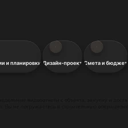
и и планировки
Дизайн-проект
Смета и бюджет
недельные видеоотчеты с объекта, закупку и дост
от. Вы не погружаетесь в строительную операцио