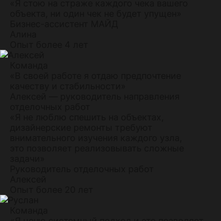
«Я стою на страже каждого чека вашего
объекта, ни один чек не будет упущен»
Бизнес-ассистент МАЙД
Алина
Опыт более 4 лет
Команда
«В своей работе я отдаю предпочтение
качеству и стабильности»
Алексей — руководитель направления
отделочных работ
«Я не люблю спешить на объектах,
дизайнерские ремонты требуют
внимательного изучения каждого узла,
это позволяет реализовывать сложные
задачи»
Руководитель отделочных работ
Алексей
Опыт более 20 лет
Команда
«Я ценю системный подход и это позволяет