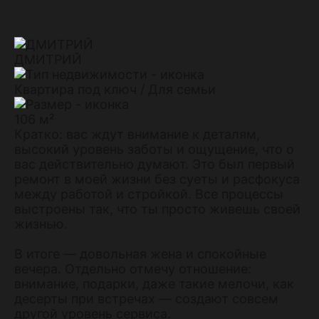
ДМИТРИЙ
Квартира под ключ / Для семьи
106 м²
Кратко: вас ждут внимание к деталям,
высокий уровень заботы и ощущение, что о
вас действительно думают. Это был первый
ремонт в моей жизни без суеты и расфокуса
между работой и стройкой. Все процессы
выстроены так, что ты просто живешь своей
жизнью.
В итоге — довольная жена и спокойные
вечера. Отдельно отмечу отношение:
внимание, подарки, даже такие мелочи, как
десерты при встречах — создают совсем
другой уровень сервиса.