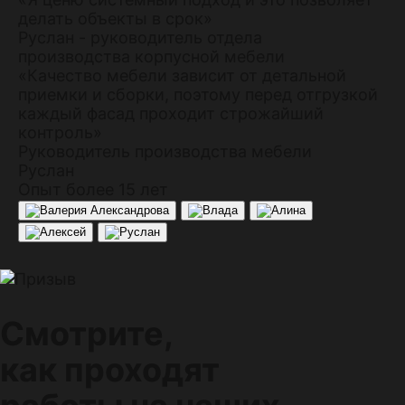
делать объекты в срок»
Руслан - руководитель отдела
производства корпусной мебели
«Качество мебели зависит от детальной
приемки и сборки, поэтому перед отгрузкой
каждый фасад проходит строжайший
контроль»
Руководитель производства мебели
Руслан
Опыт более 15 лет
Смотрите,
как проходят