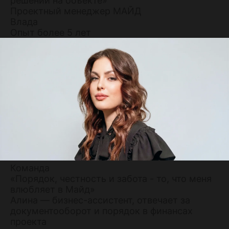
решений на объекте»
Проектный менеджер МАЙД
Влада
Опыт более 5 лет
Команда
«Порядок, честность и забота - то, что меня
влюбляет в Майд»
Алина — бизнес-ассистент, отвечает за
документооборот и порядок в финансах
проекта