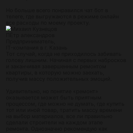
Но больше всего понравился чат бот в
телеге, где выгружаются в режиме онлайн
все расходы по моему проекту.
ПЁтр александров
Предприниматель,
IT-компания в г. Казань
Тот случай, когда не приходилось забивать
голову лишним. Начиная с первых набросков
и заканчивая завершенным ремонтом
квартиры, в которую можно заехать,
получив массу положительных эмоций.
Удивительно, но понятие «ремонт»
оказывается может быть приятным
процессом, где можно не думать, где купить
тот или иной товар, тратить массу времени
на выбор материалов, все ли правильно
сделали строители на каждом этапе
ремонта. Однозначно рекомендую как