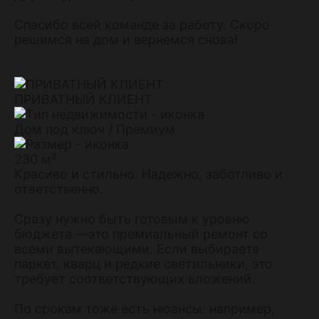
Спасибо всей команде за работу. Скоро
решимся на дом и вернемся снова!
ПРИВАТНЫЙ КЛИЕНТ
Дом под ключ / Премиум
230 м²
Красиво и стильно. Надежно, заботливо и
ответственно.
Сразу нужно быть готовым к уровню
бюджета —это премиальный ремонт со
всеми вытекающими. Если выбираете
паркет, кварц и редкие светильники, это
требует соответствующих вложений.
По срокам тоже есть нюансы: например,