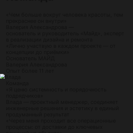
«Чем больше вокруг человека красоты, тем
прекраснее он внутри»
Валерия Александрова —
основатель и руководитель «Майд», эксперт
в реализации дизайна и ремонта
«Лично участвую в каждом проекте — от
концепции до приёмки»
Основатель МАЙД
Валерия Александрова
Опыт более 11 лет
Команда
«Я ценю системность и порядочность
подрядчиков»
Влада — проектный менеджер, соединяет
инженерные решения и эстетику в единый
продуманный результат
«Через меня проходит все операционные
процессы: от доставки до ключевых