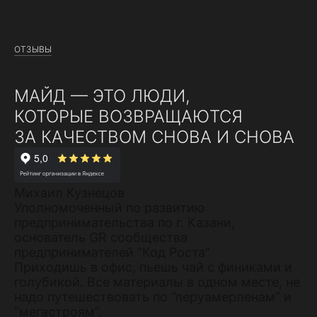
ОТЗЫВЫ
МАЙД — ЭТО ЛЮДИ,
КОТОРЫЕ ВОЗВРАЩАЮТСЯ
ЗА КАЧЕСТВОМ СНОВА И СНОВА
Михаил Кузнецов
Уполномоченный по развитию
предпринимательства по г. Казани,
основатель GR сообщества
предпринимателей “Код Роста”
Приходишь в офис, пьешь чай с финиками и
голубикой. Все материалы в одном месте, не
надо путешествовать по “леруамерленам” и
“мегастроям”.