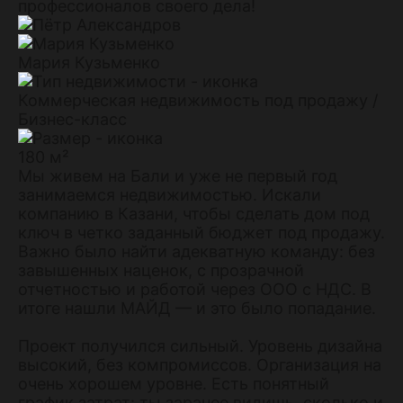
профессионалов своего дела!
Мария Кузьменко
Коммерческая недвижимость под продажу /
Бизнес-класс
180 м²
Мы живем на Бали и уже не первый год
занимаемся недвижимостью. Искали
компанию в Казани, чтобы сделать дом под
ключ в четко заданный бюджет под продажу.
Важно было найти адекватную команду: без
завышенных наценок, с прозрачной
отчетностью и работой через ООО с НДС. В
итоге нашли МАЙД — и это было попадание.
Проект получился сильный. Уровень дизайна
высокий, без компромиссов. Организация на
очень хорошем уровне. Есть понятный
график затрат: ты заранее видишь, сколько и