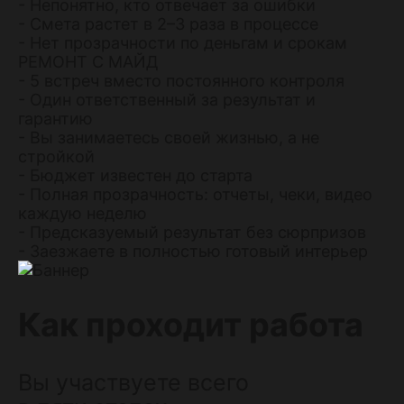
- Непонятно, кто отвечает за ошибки
- Смета растет в 2–3 раза в процессе
- Нет прозрачности по деньгам и срокам
РЕМОНТ С МАЙД
- 5 встреч вместо постоянного контроля
- Один ответственный за результат и
гарантию
- Вы занимаетесь своей жизнью, а не
стройкой
- Бюджет известен до старта
- Полная прозрачность: отчеты, чеки, видео
каждую неделю
- Предсказуемый результат без сюрпризов
- Заезжаете в полностью готовый интерьер
Как проходит работа
Вы участвуете всего