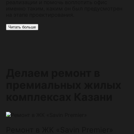
реализации и помочь воплотить офис
именно таким, каким он был предусмотрен
на этапе проектирования.
Читать больше
Делаем ремонт в
премиальных жилых
комплексах Казани
Ремонт в ЖК «Savin Premier»