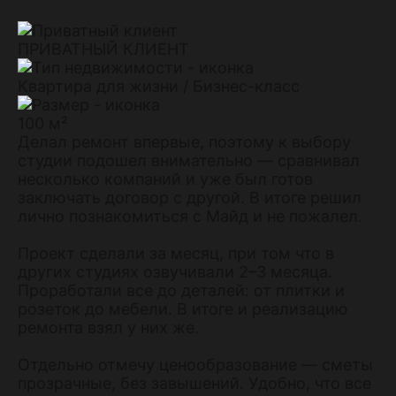
ПРИВАТНЫЙ КЛИЕНТ
Квартира для жизни / Бизнес-класс
100 м²
Делал ремонт впервые, поэтому к выбору
студии подошел внимательно — сравнивал
несколько компаний и уже был готов
заключать договор с другой. В итоге решил
лично познакомиться с Майд и не пожалел.
Проект сделали за месяц, при том что в
других студиях озвучивали 2–3 месяца.
Проработали все до деталей: от плитки и
розеток до мебели. В итоге и реализацию
ремонта взял у них же.
Отдельно отмечу ценообразование — сметы
прозрачные, без завышений. Удобно, что все