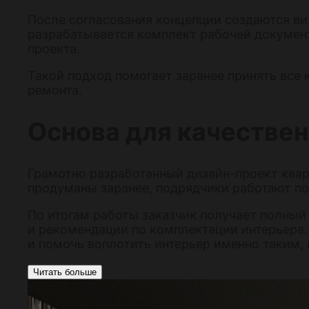
После согласования концепции создаются ви
разрабатывается комплект рабочей документ
проекта.
Такой подход помогает заранее принять все
ремонта.
Основа для качестве
Грамотно разработанный дизайн-проект квар
продуманы заранее, подрядчики работают по 
По итогам работы заказчик получает полный
и рекомендации по комплектации интерьера
и помочь воплотить интерьер именно таким, 
Читать больше