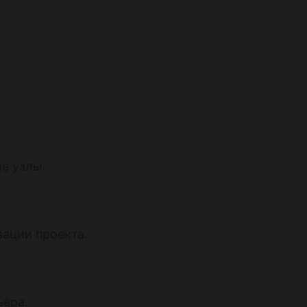
.
е узлы.
зации проекта.
ьера.