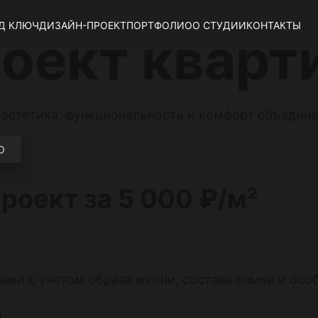
ера
Квартиры
Д КЛЮЧ
ДИЗАЙН-ПРОЕКТ
ПОРТФОЛИО
О СТУДИИ
КОНТАКТЫ
оект кварт
 эстетика, функциональность и комфорт объедине
О
роект за 5 000 ₽/м²
вки с учетом образа жизни, состава семьи и осо
я