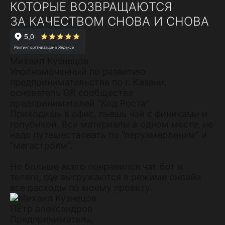
КОТОРЫЕ ВОЗВРАЩАЮТСЯ
ЗА КАЧЕСТВОМ СНОВА И СНОВА
Михаил Кузнецов
Уполномоченный по развитию
предпринимательства по г. Казани,
основатель GR сообщества
предпринимателей “Код Роста”
Приходишь в офис, пьешь чай с финиками и
голубикой. Все материалы в одном месте, не
надо путешествовать по “леруамерленам” и
“мегастроям”.
Но больше всего понравился чат бот в
телеге, где выгружаются в режиме онлайн
все расходы по моему проекту.
ПЁтр александров
Предприниматель,