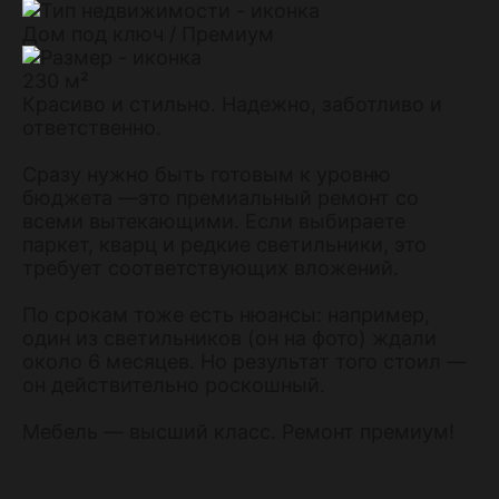
Дом под ключ / Премиум
230 м²
Красиво и стильно. Надежно, заботливо и
ответственно.
Сразу нужно быть готовым к уровню
бюджета —это премиальный ремонт со
всеми вытекающими. Если выбираете
паркет, кварц и редкие светильники, это
требует соответствующих вложений.
По срокам тоже есть нюансы: например,
один из светильников (он на фото) ждали
около 6 месяцев. Но результат того стоил —
он действительно роскошный.
Мебель — высший класс. Ремонт премиум!