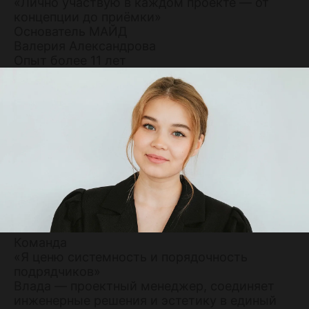
«Лично участвую в каждом проекте — от
концепции до приёмки»
Основатель МАЙД
Валерия Александрова
Опыт более 11 лет
Команда
«Я ценю системность и порядочность
подрядчиков»
Влада — проектный менеджер, соединяет
инженерные решения и эстетику в единый