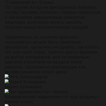
IT-компания в г. Казань
Тот случай, когда не приходилось забивать
голову лишним. Начиная с первых набросков
и заканчивая завершенным ремонтом
квартиры, в которую можно заехать,
получив массу положительных эмоций.
Удивительно, но понятие «ремонт»
оказывается может быть приятным
процессом, где можно не думать, где купить
тот или иной товар, тратить массу времени
на выбор материалов, все ли правильно
сделали строители на каждом этапе
ремонта. Однозначно рекомендую как
профессионалов своего дела!
Мария Кузьменко
Коммерческая недвижимость под продажу /
Бизнес-класс