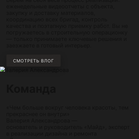
еженедельные видеоотчеты с объекта,
закупку и доставку материалов,
координацию всех бригад, контроль
качества и поэтапную приемку работ. Вы не
погружаетесь в строительную операционку
— только принимаете ключевые решения и
заезжаете в готовый интерьер.
СМОТРЕТЬ ВЛОГ
Команда
«Чем больше вокруг человека красоты, тем
прекраснее он внутри»
Валерия Александрова —
основатель и руководитель «Майд», эксперт
в реализации дизайна и ремонта