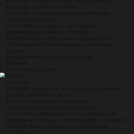
«В своей работе я отдаю предпочтение
качеству и стабильности»
Алексей — руководитель направления
отделочных работ
«Я не люблю спешить на объектах,
дизайнерские ремонты требуют
внимательного изучения каждого узла,
это позволяет реализовывать сложные
задачи»
Руководитель отделочных работ
Алексей
Опыт более 20 лет
Команда
«Я ценю системный подход и это позволяет
делать объекты в срок»
Руслан - руководитель отдела
производства корпусной мебели
«Качество мебели зависит от детальной
приемки и сборки, поэтому перед отгрузкой
каждый фасад проходит строжайший
контроль»