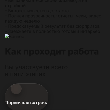
- Вы занимаетесь своей жизнью, а не
стройкой
- Бюджет известен до старта
- Полная прозрачность: отчеты, чеки, видео
каждую неделю
- Предсказуемый результат без сюрпризов
- Заезжаете в полностью готовый интерьер
Как проходит работа
Вы участвуете всего
в пяти этапах
Первичная встреча