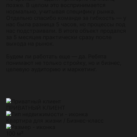
позже. В целом это воспринимается
нормально, учитывая специфику рынка.
Отдельно спасибо команде за гибкость — у
нас была разница 5 часов, но процессы под
нас подстраивали. В итоге объект продался
за 5 месяцев практически сразу после
выхода на рынок.
Будем ли работать еще — да. Ребята
понимают не только стройку, но и бизнес,
целевую аудиторию и маркетинг.
ПРИВАТНЫЙ КЛИЕНТ
Квартира для жизни / Бизнес-класс
100 м²