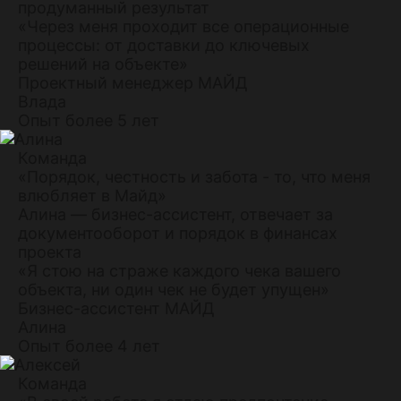
продуманный результат
«Через меня проходит все операционные
процессы: от доставки до ключевых
решений на объекте»
Проектный менеджер МАЙД
Влада
Опыт более 5 лет
Команда
«Порядок, честность и забота - то, что меня
влюбляет в Майд»
Алина — бизнес-ассистент, отвечает за
документооборот и порядок в финансах
проекта
«Я стою на страже каждого чека вашего
объекта, ни один чек не будет упущен»
Бизнес-ассистент МАЙД
Алина
Опыт более 4 лет
Команда