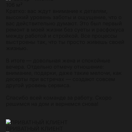
106 м²
Кратко: вас ждут внимание к деталям,
высокий уровень заботы и ощущение, что о
вас действительно думают. Это был первый
ремонт в моей жизни без суеты и расфокуса
между работой и стройкой. Все процессы
выстроены так, что ты просто живешь своей
жизнью.
В итоге — довольная жена и спокойные
вечера. Отдельно отмечу отношение:
внимание, подарки, даже такие мелочи, как
десерты при встречах — создают совсем
другой уровень сервиса.
Спасибо всей команде за работу. Скоро
решимся на дом и вернемся снова!
ПРИВАТНЫЙ КЛИЕНТ