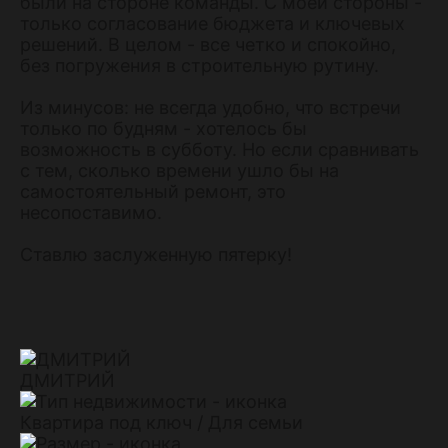
были на стороне команды. С моей стороны -
только согласование бюджета и ключевых
решений. В целом - все четко и спокойно,
без погружения в строительную рутину.
Из минусов: не всегда удобно, что встречи
только по будням - хотелось бы
возможность в субботу. Но если сравнивать
с тем, сколько времени ушло бы на
самостоятельный ремонт, это
несопоставимо.
Ставлю заслуженную пятерку!
ДМИТРИЙ
Квартира под ключ / Для семьи