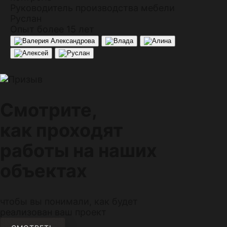
Руководитель производства мебели
Руслан
Опыт более 15 лет
Смотрите,
как проходят
работы на наших
объектах
чтобы вы понимали, как будет
реализован ваш проект