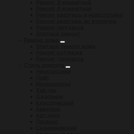
Ремонт 3-комнатной
Ремонт 4-комнатной
Ремонт квартиры в новостройке
Ремонт квартиры во вторичке
Ремонт пентхауса
Элитный ремонт
Ремонт дома
Элитный ремонт дома
Ремонт коттеджа
Ремонт таунхауса
Стиль ремонта
Неоклассика
Лофт
Минимализм
Хай-тек
Джапанди
Классический
Авангард
Арт-деко
Прованс
Скандинавский