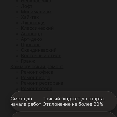
Неоклассика
Лофт
Минимализм
Хай-тек
Джапанди
Классический
Авангард
Арт-деко
Прованс
Скандинавский
Восточный стиль
Гранж
Коммерческий ремонт
Ремонт офиса
Ремонт кафе
Ремонт ресторана
Ремонт отеля
Смета до
Точный бюджет до старта.
начала работ
Отклонение не более 20%