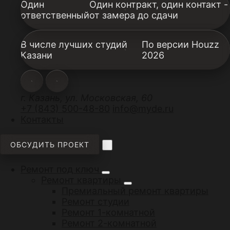
Один
Один контракт, один контакт -
ответственный
от замера до сдачи
В числе лучших студий
По версии Houzz
Казани
2026
г. Казань, ул. Московская, 60
+7 (843) 500-48-80
info@myde.ru
Контакты
ОБСУДИТЬ ПРОЕКТ
Ремонт под ключ
Ремонт квартиры
Премиальный ремонт квартиры
Ремонт студии
Ремонт 1-комнатной
Ремонт 2-комнатной