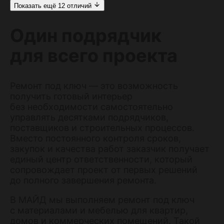
Показать ещё 12 отличий
Один подрядчик
для всего проекта
Ремонт под ключ — это возможность
получить готовый интерьер
без необходимости самостоятельно
управлять десятками подрядчиков,
поставщиков и строительных процессов.
Вместо постоянного контроля сроков,
закупок и качества работ заказчик получает
единый центр ответственности, который
сопровождает проект от первых решений
до полного завершения ремонта.
В МАЙД мы выполняем ремонт под ключ
с материалами и мебелью для квартир,
домов и коммерческих помещений. Такой