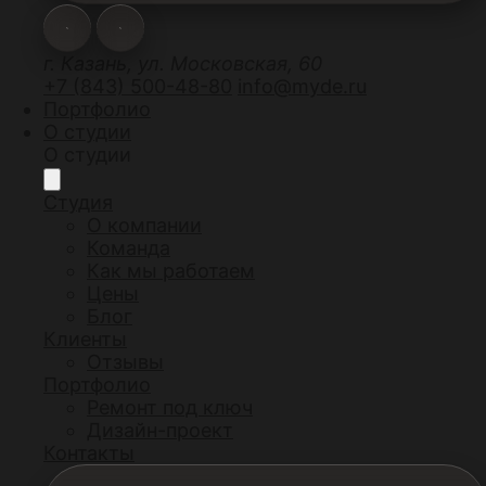
г. Казань, ул. Московская, 60
+7 (843) 500-48-80
info@myde.ru
Портфолио
О студии
О студии
Студия
О компании
Команда
Как мы работаем
Цены
Блог
Клиенты
Отзывы
Портфолио
Ремонт под ключ
Дизайн-проект
Контакты