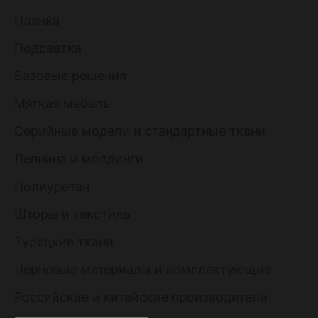
Пленка
Подсветка
Базовые решения
Мягкая мебель
Серийные модели и стандартные ткани
Лепнина и молдинги
Полиуретан
Шторы и текстиль
Турецкие ткани
Черновые материалы и комплектующие
Российские и китайские производители