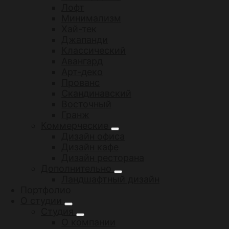
Лофт
Минимализм
Хай-тек
Джапанди
Классический
Авангард
Арт-деко
Прованс
Скандинавский
Восточный
Гранж
Коммерческие
Дизайн офиса
Дизайн кафе
Дизайн ресторана
Дополнительно
Ландшафтный дизайн
Портфолио
О студии
Студия
О компании