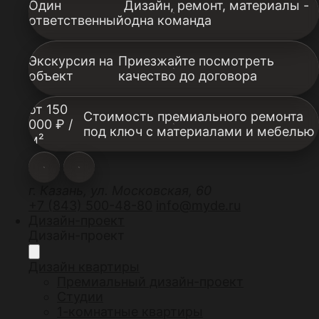
Один
Дизайн, ремонт, материалы -
ответственный
одна команда
Экскурсия на
Приезжайте посмотреть
объект
качество до договора
от 150
Стоимость премиального ремонта
000 ₽ /
под ключ с материалами и мебелью
м²
г. Казань, ул. Московская, 60
+7 (843) 500-48-80
info@myde.ru
Дизайн-проект
Дизайн-проект
Дизайн квартиры
Премиальный дизайн-проект
Студии
1-комнатные квартиры