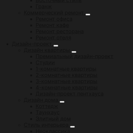
Восточный стиль
Гранж
Коммерческий ремонт
Ремонт офиса
Ремонт кафе
Ремонт ресторана
Ремонт отеля
Дизайн-проект
Дизайн квартиры
Премиальный дизайн-проект
Студии
1-комнатные квартиры
2-комнатные квартиры
3-комнатные квартиры
4-комнатные квартиры
Дизайн-проект пентхауса
Дизайн дома
Коттедж
Таунхаус
Элитный дом
Стиль интерьера
Неоклассика