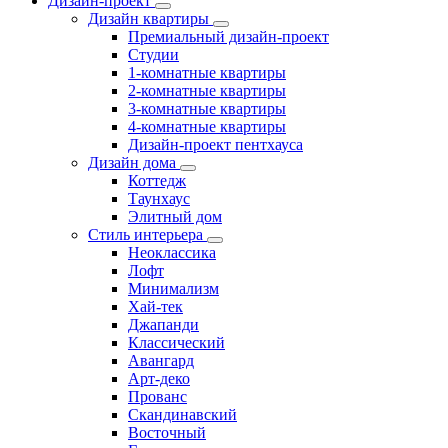
Дизайн-проект
Дизайн квартиры
Премиальный дизайн-проект
Студии
1-комнатные квартиры
2-комнатные квартиры
3-комнатные квартиры
4-комнатные квартиры
Дизайн-проект пентхауса
Дизайн дома
Коттедж
Таунхаус
Элитный дом
Стиль интерьера
Неоклассика
Лофт
Минимализм
Хай-тек
Джапанди
Классический
Авангард
Арт-деко
Прованс
Скандинавский
Восточный