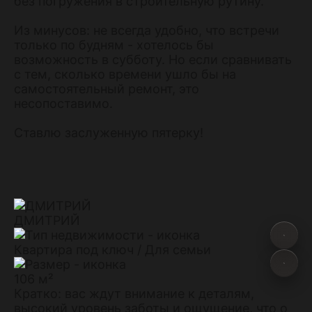
без погружения в строительную рутину.
Из минусов: не всегда удобно, что встречи
только по будням - хотелось бы
возможность в субботу. Но если сравнивать
с тем, сколько времени ушло бы на
самостоятельный ремонт, это
несопоставимо.
Ставлю заслуженную пятерку!
ДМИТРИЙ
Квартира под ключ / Для семьи
106 м²
Кратко: вас ждут внимание к деталям,
высокий уровень заботы и ощущение, что о