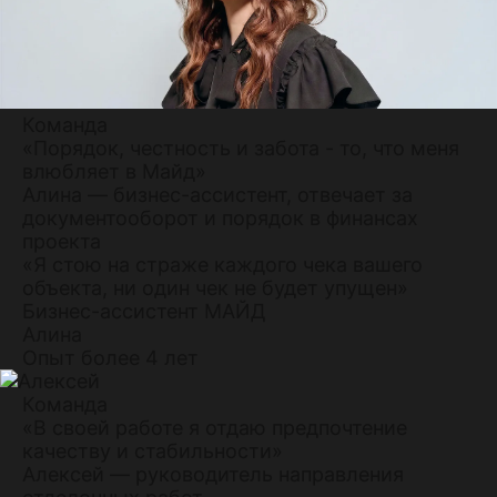
Команда
«Порядок, честность и забота - то, что меня
влюбляет в Майд»
Алина — бизнес-ассистент, отвечает за
документооборот и порядок в финансах
проекта
«Я стою на страже каждого чека вашего
объекта, ни один чек не будет упущен»
Бизнес-ассистент МАЙД
Алина
Опыт более 4 лет
Команда
«В своей работе я отдаю предпочтение
качеству и стабильности»
Алексей — руководитель направления