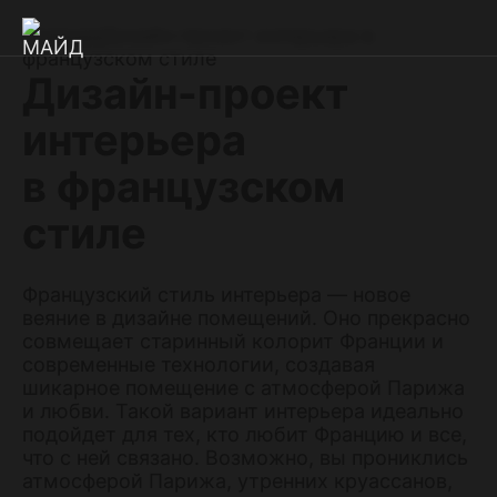
Главная
Дизайн-проект интерьера в
французском стиле
Дизайн-проект
интерьера
в французском
стиле
Французский стиль интерьера — новое
веяние в дизайне помещений. Оно прекрасно
совмещает старинный колорит Франции и
современные технологии, создавая
шикарное помещение с атмосферой Парижа
и любви. Такой вариант интерьера идеально
подойдет для тех, кто любит Францию и все,
что с ней связано. Возможно, вы прониклись
атмосферой Парижа, утренних круассанов,