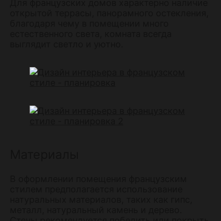
Для французских домов характерно наличие
открытой террасы, панорамного остекления,
благодаря чему в помещении много
естественного света, комната всегда
выглядит светло и уютно.
Материалы
В оформлении помещения французским
стилем предполагается использование
натуральных материалов, таких как гипс,
металл, натуральный камень и дерево.
Стены рекомендуется побелить или покрыть