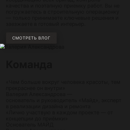
качества и поэтапную приемку работ. Вы не
погружаетесь в строительную операционку
— только принимаете ключевые решения и
заезжаете в готовый интерьер.
СМОТРЕТЬ ВЛОГ
Команда
«Чем больше вокруг человека красоты, тем
прекраснее он внутри»
Валерия Александрова —
основатель и руководитель «Майд», эксперт
в реализации дизайна и ремонта
«Лично участвую в каждом проекте — от
концепции до приёмки»
Основатель МАЙД