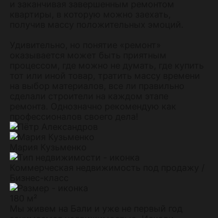
и заканчивая завершенным ремонтом
квартиры, в которую можно заехать,
получив массу положительных эмоций.
Удивительно, но понятие «ремонт»
оказывается может быть приятным
процессом, где можно не думать, где купить
тот или иной товар, тратить массу времени
на выбор материалов, все ли правильно
сделали строители на каждом этапе
ремонта. Однозначно рекомендую как
профессионалов своего дела!
Мария Кузьменко
Коммерческая недвижимость под продажу /
Бизнес-класс
180 м²
Мы живем на Бали и уже не первый год