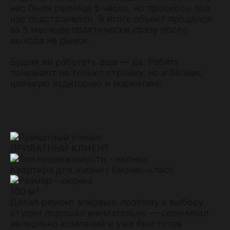
нас была разница 5 часов, но процессы под
нас подстраивали. В итоге объект продался
за 5 месяцев практически сразу после
выхода на рынок.
Будем ли работать еще — да. Ребята
понимают не только стройку, но и бизнес,
целевую аудиторию и маркетинг.
ПРИВАТНЫЙ КЛИЕНТ
Квартира для жизни / Бизнес-класс
100 м²
Делал ремонт впервые, поэтому к выбору
студии подошел внимательно — сравнивал
несколько компаний и уже был готов