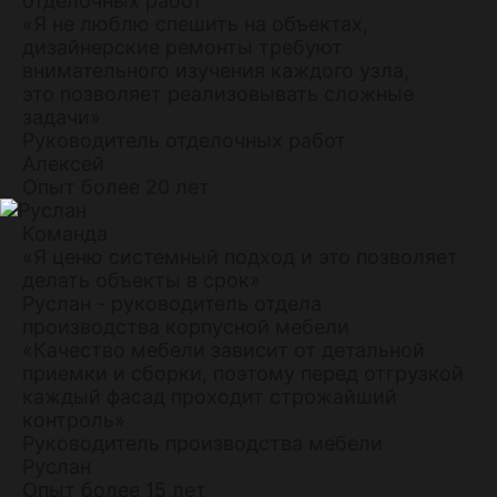
отделочных работ
«Я не люблю спешить на объектах,
дизайнерские ремонты требуют
внимательного изучения каждого узла,
это позволяет реализовывать сложные
задачи»
Руководитель отделочных работ
Алексей
Опыт более 20 лет
Команда
«Я ценю системный подход и это позволяет
делать объекты в срок»
Руслан - руководитель отдела
производства корпусной мебели
«Качество мебели зависит от детальной
приемки и сборки, поэтому перед отгрузкой
каждый фасад проходит строжайший
контроль»
Руководитель производства мебели
Руслан
Опыт более 15 лет