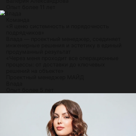
Валерия Александрова
Опыт более 11 лет
Команда
«Я ценю системность и порядочность
подрядчиков»
Влада — проектный менеджер, соединяет
инженерные решения и эстетику в единый
продуманный результат
«Через меня проходит все операционные
процессы: от доставки до ключевых
решений на объекте»
Проектный менеджер МАЙД
Влада
Опыт более 5 лет