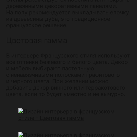
деревянными декоративными панелями.
На полу рекомендуется выкладывать елочку
из древесины дуба, это традиционное
французское решение.
Цветовая гамма
В интерьере Французского стиля используют
все оттенки бежевого и белого цвета. Декор
и мебель выбирают пастельную
с ненавязчивыми полосками графитового
и черного цвета. При желании можно
добавить декор винного или терракотового
цвета, если то будет уместно и не вычурно.