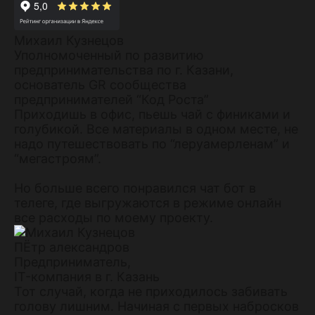
Михаил Кузнецов
Уполномоченный по развитию
предпринимательства по г. Казани,
основатель GR сообщества
предпринимателей “Код Роста”
Приходишь в офис, пьешь чай с финиками и
голубикой. Все материалы в одном месте, не
надо путешествовать по “леруамерленам” и
“мегастроям”.
Но больше всего понравился чат бот в
телеге, где выгружаются в режиме онлайн
все расходы по моему проекту.
ПЁтр александров
Предприниматель,
IT-компания в г. Казань
Тот случай, когда не приходилось забивать
голову лишним. Начиная с первых набросков